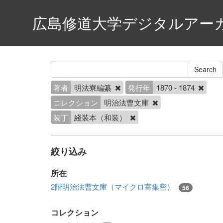
広島修道大学デジタルアー
著者
明法寮編纂
発行年
1870 - 1874
コレクション
明治法曹文庫
装丁
綫装本（和装）
絞り込み
所在
2階明治法曹文庫（マイクロ室集密）
56
コレクション