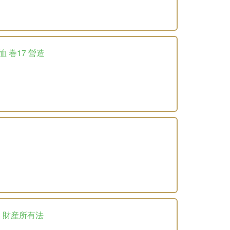
恤 巻17 營造
3 財産所有法