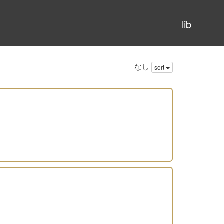
lib
なし
sort