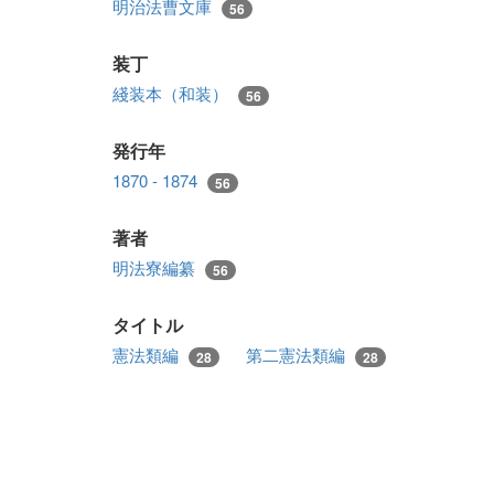
明治法曹文庫
56
装丁
綫装本（和装）
56
発行年
1870 - 1874
56
著者
明法寮編纂
56
タイトル
憲法類編
第二憲法類編
28
28