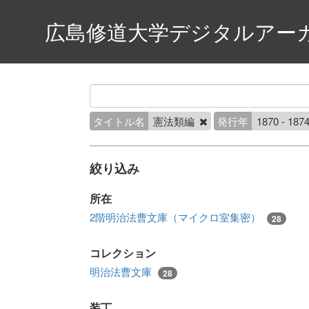
広島修道大学デジタルアー
タイトル名
憲法類編
発行年
1870 - 187
絞り込み
所在
2階明治法曹文庫（マイクロ室集密）
28
コレクション
明治法曹文庫
28
装丁