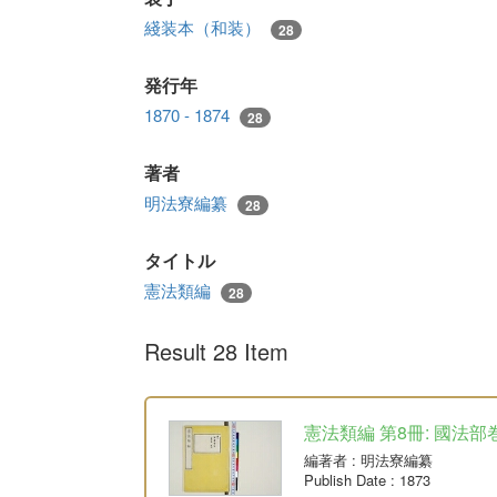
綫装本（和装）
28
発行年
1870 - 1874
28
著者
明法寮編纂
28
タイトル
憲法類編
28
Result 28 Item
憲法類編 第8冊: 國法部
編著者
: 明法寮編纂
Publish Date
: 1873