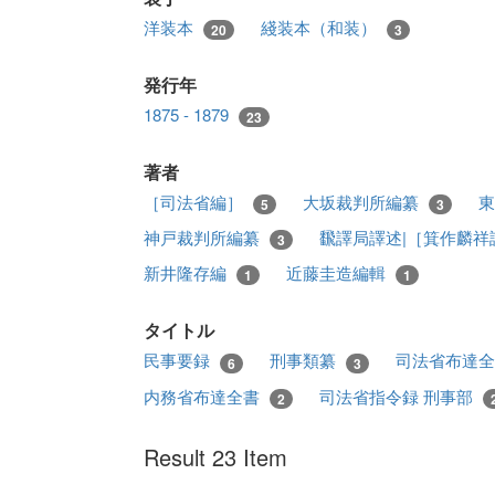
洋装本
綫装本（和装）
20
3
発行年
1875 - 1879
23
著者
［司法省編］
大坂裁判所編纂
5
3
神戸裁判所編纂
飜譯局譯述|［箕作麟祥
3
新井隆存編
近藤圭造編輯
1
1
タイトル
民事要録
刑事類纂
司法省布達
6
3
内務省布達全書
司法省指令録 刑事部
2
Result 23 Item