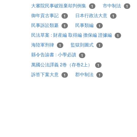
大審院民事破毀棄却判例集
市中制法
1
1
御年貢古事記
日本行政法大意
1
1
民事訴訟類纂
民事類編
1
1
民法草案 : 財産編 取得編 擔保編 證據編
1
海陸軍刑律
監獄則圖式
1
1
縣令告諭書 : 小學必讀
1
萬國公法譯義 2巻（存巻2上）
1
訴答下案大意
郡中制法
1
1