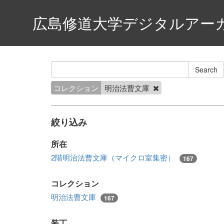
広島修道大学デジタルアー
コレクション
明治法曹文庫
絞り込み
所在
2階明治法曹文庫（マイクロ室集密）
167
コレクション
明治法曹文庫
167
装丁