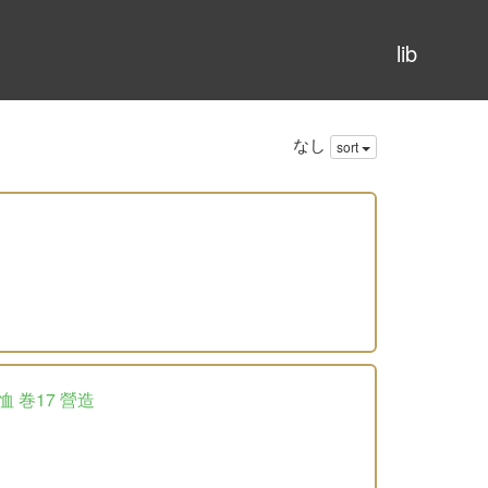
lib
なし
sort
恤 巻17 營造