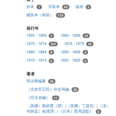
折本
洋装本
版画
1
44
3
綫装本（和装）
119
発行年
1855 - 1859
1865 - 1869
1
10
1870 - 1874
1875 - 1879
107
23
1880 - 1884
1895 - 1899
8
4
1910 - 1914
1925 - 1929
2
3
著者
明法寮編纂
56
［太政官正院］外史局編
39
［司法省編］
11
（美國）惠頓選［撰］|（美國）丁韙良|［（淸）
何師孟］他漢譯|［（日本）西周訓點］
6