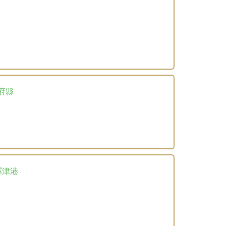
郡府縣
驛津港