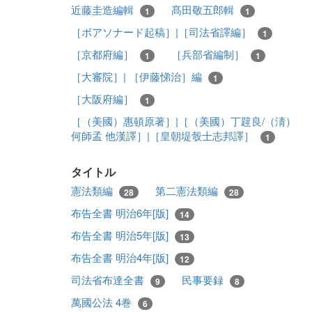
近藤圭造編輯
髙田敬五郎輯
1
1
［ボアソナード起稿］|［司法省譯編］
1
［京都府編］
［兵部省編制］
1
1
［大審院］| ［伊藤悌治］編
1
［大阪府編］
1
［（美國）惠頓原著］|［（美國）丁韙良/（淸）
何師孟 他漢譯］|［皇朝堤彀士志邦譯］
1
タイトル
憲法類編
第二憲法類編
28
28
布告全書 明治6年[版]
14
布告全書 明治5年[版]
13
布告全書 明治4年[版]
12
司法省布達全書
民事要録
9
8
萬國公法 4巻
6