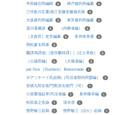
半田鍵次郎編輯
神戸裁判所編纂
5
5
三代歌川広重|画工安藤安藤德兵衞
3
大坂裁判所編纂
東亰裁判所編纂
3
3
湯川退藏述
［内務省編］
3
3
［太政官］史官編纂
富井政章著
3
2
岡松參太郎著
2
飜譯局譯述|［箕作麟祥譯］|［辻士革校］
2
［公議所編］
［大蔵省編］
2
2
par Gve ［Gustave］ Boissonade
1
ボアソナード氏起稿|［司法省部内同盟編］
1
安積九郎左衛門撰|安右衛門［写］
1
小原重哉起草|司法省編
新井隆存編
1
1
松田道之告諭
清水澄
1
1
熊野敏三起稿
熊野敏三［ほか］起稿
1
1