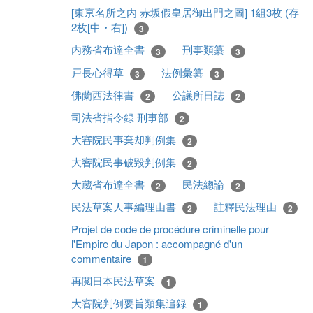
[東亰名所之内 赤坂假皇居御出門之圖] 1組3枚 (存
2枚[中・右])
3
内務省布達全書
刑事類纂
3
3
戸長心得草
法例彙纂
3
3
佛蘭西法律書
公議所日誌
2
2
司法省指令録 刑事部
2
大審院民事棄却判例集
2
大審院民事破毀判例集
2
大蔵省布達全書
民法總論
2
2
民法草案人事編理由書
註釋民法理由
2
2
Projet de code de procédure criminelle pour
l'Empire du Japon : accompagné d'un
commentaire
1
再閲日本民法草案
1
大審院判例要旨類集追録
1