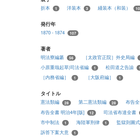
折本
洋装本
綫装本（和装）
1
3
10
発行年
1870 - 1874
107
著者
明法寮編纂
［太政官正院］外史局編
56
小原重哉起草|司法省編
松田道之告諭
1
［内務省編］
［大阪府編］
1
1
タイトル
憲法類編
第二憲法類編
布告全
28
28
布告全書 明治4年[版]
司法省布達全書
12
市中制法
海陸軍刑律
監獄則圖
1
1
訴答下案大意
1