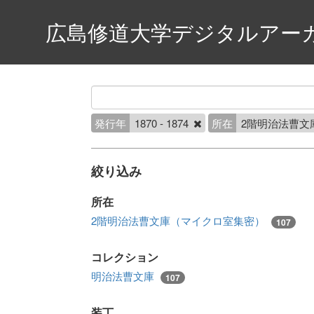
広島修道大学デジタルアー
発行年
1870 - 1874
所在
2階明治法曹文
絞り込み
所在
2階明治法曹文庫（マイクロ室集密）
107
コレクション
明治法曹文庫
107
装丁