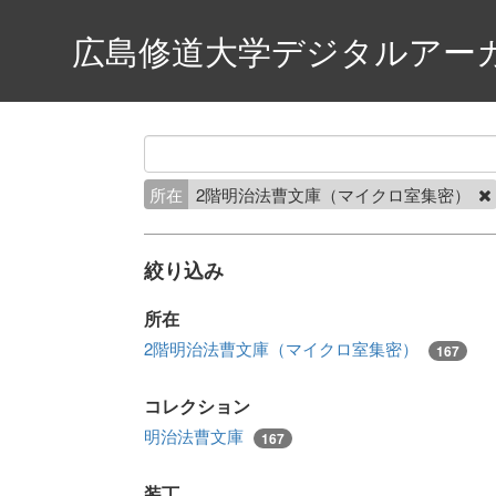
広島修道大学デジタルアー
所在
2階明治法曹文庫（マイクロ室集密）
絞り込み
所在
2階明治法曹文庫（マイクロ室集密）
167
コレクション
明治法曹文庫
167
装丁