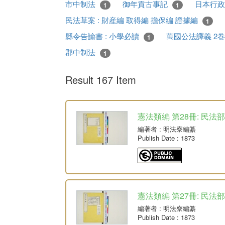
市中制法
御年貢古事記
日本行
1
1
民法草案 : 財産編 取得編 擔保編 證據編
1
縣令告諭書 : 小學必讀
萬國公法譯義 2
1
郡中制法
1
Result 167 Item
憲法類編 第28冊: 民法
編著者
: 明法寮編纂
Publish Date
: 1873
憲法類編 第27冊: 民法部
編著者
: 明法寮編纂
Publish Date
: 1873