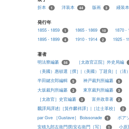
折本
洋装本
版画
綫装
1
44
3
発行年
1855 - 1859
1865 - 1869
1870 -
1
10
1895 - 1899
1910 - 1914
1925 - 
4
2
著者
明法寮編纂
［太政官正院］外史局編
56
（美國）惠頓選［撰］|（美國）丁韙良|［（淸
半田鍵次郎編輯
神戸裁判所編纂
5
5
大坂裁判所編纂
東亰裁判所編纂
3
3
［太政官］史官編纂
富井政章著
3
2
飜譯局譯述|［箕作麟祥譯］|［辻士革校］
2
par Gve ［Gustave］ Boissonade
ボア
1
安積九郎左衛門撰|安右衛門［写］
小原
1