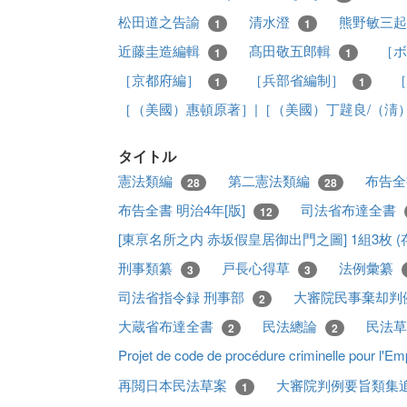
松田道之告諭
清水澄
熊野敏三
1
1
近藤圭造編輯
髙田敬五郎輯
［ボ
1
1
［京都府編］
［兵部省編制］
［
1
1
［（美國）惠頓原著］|［（美國）丁韙良/（淸
タイトル
憲法類編
第二憲法類編
布告全
28
28
布告全書 明治4年[版]
司法省布達全書
12
[東亰名所之内 赤坂假皇居御出門之圖] 1組3枚 (存
刑事類纂
戸長心得草
法例彙纂
3
3
司法省指令録 刑事部
大審院民事棄却判
2
大蔵省布達全書
民法總論
民法
2
2
Projet de code de procédure criminelle pour l'
再閲日本民法草案
大審院判例要旨類集
1