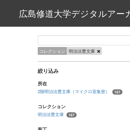
広島修道大学デジタルアー
コレクション
明治法曹文庫
絞り込み
所在
2階明治法曹文庫（マイクロ室集密）
167
コレクション
明治法曹文庫
167
装丁