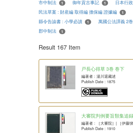
市中制法
御年貢古事記
日本行
1
1
民法草案 : 財産編 取得編 擔保編 證據編
1
縣令告諭書 : 小學必讀
萬國公法譯義 2
1
郡中制法
1
Result 167 Item
戸長心得草 3巻 巻下
編著者
: 湯川退藏述
Publish Date
: 1875
大審院判例要旨類集追
編著者
: ［大審院］| ［伊藤
Publish Date
: 1910