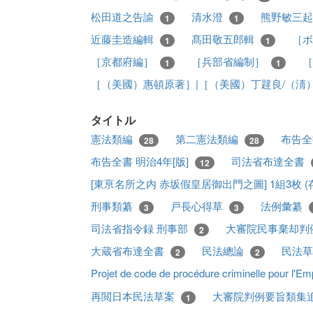
松田道之告諭
清水澄
熊野敏三
1
1
近藤圭造編輯
髙田敬五郎輯
［ボ
1
1
［京都府編］
［兵部省編制］
［
1
1
［（美國）惠頓原著］|［（美國）丁韙良/（淸
タイトル
憲法類編
第二憲法類編
布告全
28
28
布告全書 明治4年[版]
司法省布達全書
12
[東亰名所之内 赤坂假皇居御出門之圖] 1組3枚 (存
刑事類纂
戸長心得草
法例彙纂
3
3
司法省指令録 刑事部
大審院民事棄却判
2
大蔵省布達全書
民法總論
民法
2
2
Projet de code de procédure criminelle pour l'
再閲日本民法草案
大審院判例要旨類集
1