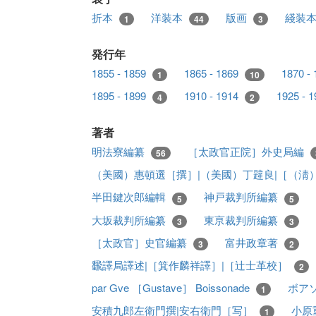
折本
洋装本
版画
綫装
1
44
3
発行年
1855 - 1859
1865 - 1869
1870 -
1
10
1895 - 1899
1910 - 1914
1925 - 
4
2
著者
明法寮編纂
［太政官正院］外史局編
56
（美國）惠頓選［撰］|（美國）丁韙良|［（淸
半田鍵次郎編輯
神戸裁判所編纂
5
5
大坂裁判所編纂
東亰裁判所編纂
3
3
［太政官］史官編纂
富井政章著
3
2
飜譯局譯述|［箕作麟祥譯］|［辻士革校］
2
par Gve ［Gustave］ Boissonade
ボア
1
安積九郎左衛門撰|安右衛門［写］
小原
1