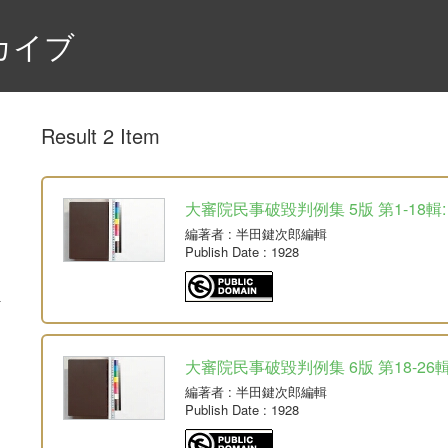
カイブ
Result 2 Item
大審院民事破毀判例集 5版 第1-18輯: 
編著者
: 半田鍵次郎編輯
Publish Date
: 1928
大審院民事破毀判例集 6版 第18-26輯
編著者
: 半田鍵次郎編輯
Publish Date
: 1928