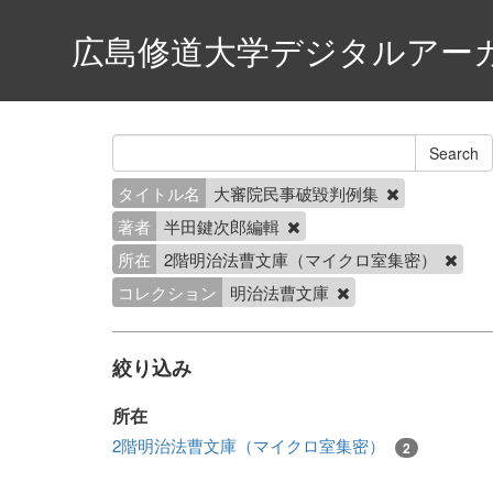
広島修道大学デジタルアー
タイトル名
大審院民事破毀判例集
著者
半田鍵次郎編輯
所在
2階明治法曹文庫（マイクロ室集密）
コレクション
明治法曹文庫
絞り込み
所在
2階明治法曹文庫（マイクロ室集密）
2