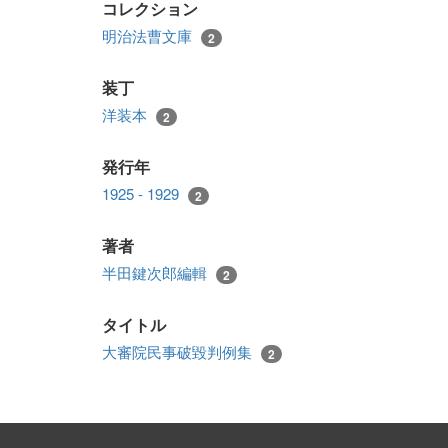
コレクション
明治法曹文庫
2
装丁
洋装本
2
発行年
1925 - 1929
2
著者
半田鍵次郎編輯
2
タイトル
大審院民事破毀判例集
2