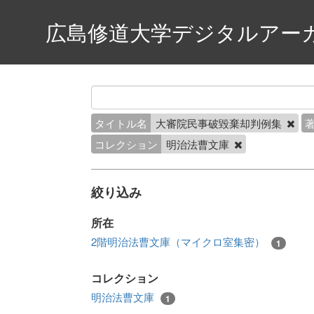
広島修道大学デジタルアー
タイトル名
大審院民事破毀棄却判例集
コレクション
明治法曹文庫
絞り込み
所在
2階明治法曹文庫（マイクロ室集密）
1
コレクション
明治法曹文庫
1