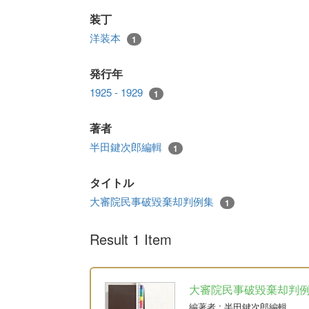
装丁
洋装本
1
発行年
1925 - 1929
1
著者
半田鍵次郎編輯
1
タイトル
大審院民事破毀棄却判例集
1
Result 1 Item
大審院民事破毀棄却判例集 6
編著者
: 半田鍵次郎編輯