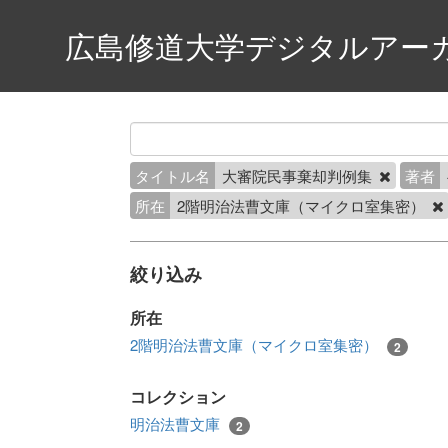
広島修道大学デジタルアー
タイトル名
大審院民事棄却判例集
著者
所在
2階明治法曹文庫（マイクロ室集密）
絞り込み
所在
2階明治法曹文庫（マイクロ室集密）
2
コレクション
明治法曹文庫
2