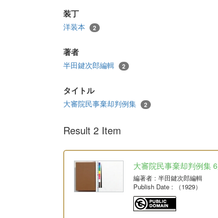
装丁
洋装本
2
著者
半田鍵次郎編輯
2
タイトル
大審院民事棄却判例集
2
Result 2 Item
大審院民事棄却判例集 6版 
編著者
: 半田鍵次郎編輯
Publish Date
: （1929）