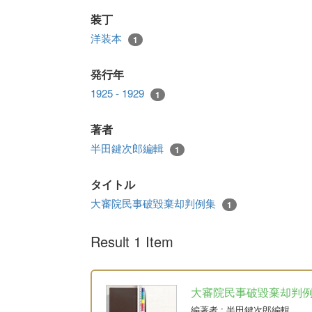
装丁
洋装本
1
発行年
1925 - 1929
1
著者
半田鍵次郎編輯
1
タイトル
大審院民事破毀棄却判例集
1
Result 1 Item
大審院民事破毀棄却判例集 6
編著者
: 半田鍵次郎編輯