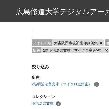
広島修道大学デジタルアー
タイトル名
大審院民事破毀棄却判例集
所在
2階明治法曹文庫（マイクロ室集密）
絞り込み
所在
2階明治法曹文庫（マイクロ室集密）
1
コレクション
明治法曹文庫
1