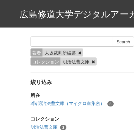
広島修道大学デジタルアー
著者
大坂裁判所編纂
コレクション
明治法曹文庫
絞り込み
所在
2階明治法曹文庫（マイクロ室集密）
3
コレクション
明治法曹文庫
3