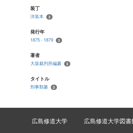
装丁
洋装本
3
発行年
1875 - 1879
3
著者
大坂裁判所編纂
3
タイトル
刑事類纂
3
広島修道大学
広島修道大学図書