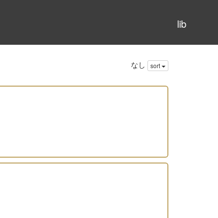
lib
なし
sort