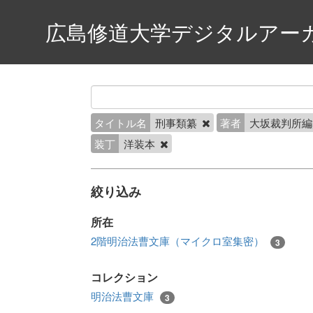
広島修道大学デジタルアー
タイトル名
刑事類纂
著者
大坂裁判所
装丁
洋装本
絞り込み
所在
2階明治法曹文庫（マイクロ室集密）
3
コレクション
明治法曹文庫
3