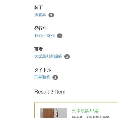
装丁
洋装本
3
発行年
1875 - 1879
3
著者
大坂裁判所編纂
3
タイトル
刑事類纂
3
Result 3 Item
刑事類纂 甲編
編著者
: 大坂裁判所編纂