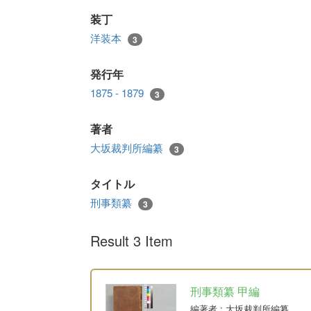
装丁
洋装本
3
発行年
1875 - 1879
3
著者
大坂裁判所編纂
3
タイトル
刑事類纂
3
Result 3 Item
刑事類纂 甲編
編著者
: 大坂裁判所編纂