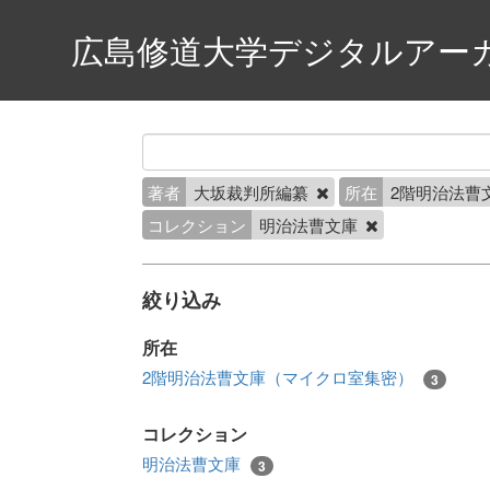
広島修道大学デジタルアー
著者
大坂裁判所編纂
所在
2階明治法曹
コレクション
明治法曹文庫
絞り込み
所在
2階明治法曹文庫（マイクロ室集密）
3
コレクション
明治法曹文庫
3