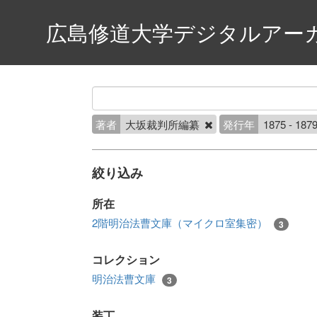
広島修道大学デジタルアー
著者
大坂裁判所編纂
発行年
1875 - 187
絞り込み
所在
2階明治法曹文庫（マイクロ室集密）
3
コレクション
明治法曹文庫
3
装丁