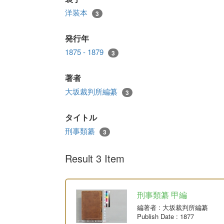
洋装本
3
発行年
1875 - 1879
3
著者
大坂裁判所編纂
3
タイトル
刑事類纂
3
Result 3 Item
刑事類纂 甲編
編著者
: 大坂裁判所編纂
Publish Date
: 1877