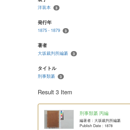
洋装本
3
発行年
1875 - 1879
3
著者
大坂裁判所編纂
3
タイトル
刑事類纂
3
Result 3 Item
刑事類纂 丙編
編著者
: 大坂裁判所編纂
Publish Date
: 1878