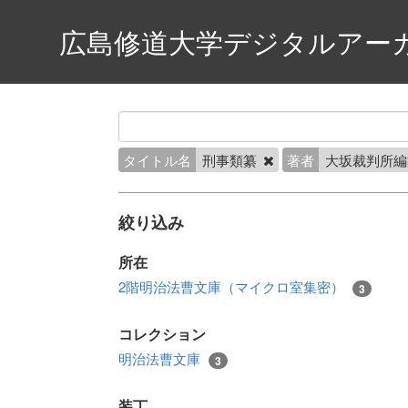
広島修道大学デジタルアー
タイトル名
刑事類纂
著者
大坂裁判所
絞り込み
所在
2階明治法曹文庫（マイクロ室集密）
3
コレクション
明治法曹文庫
3
装丁