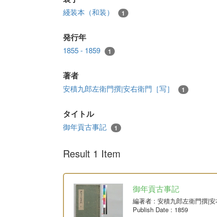
綫装本（和装）
1
発行年
1855 - 1859
1
著者
安積九郎左衛門撰|安右衛門［写］
1
タイトル
御年貢古事記
1
Result 1 Item
御年貢古事記
編著者
: 安積九郎左衛門撰|
Publish Date
: 1859