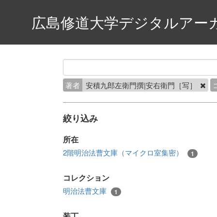
広島修道大学デジタルアー
著者
安積九郎左衛門撰|安右衛門［写］
絞り込み
所在
2階明治法曹文庫（マイクロ室集密）
1
コレクション
明治法曹文庫
1
装丁