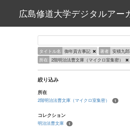
広島修道大学デジタルアー
タイトル名
御年貢古事記
著者
安積九郎
所在
2階明治法曹文庫（マイクロ室集密）
絞り込み
所在
2階明治法曹文庫（マイクロ室集密）
1
コレクション
明治法曹文庫
1