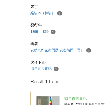
装丁
綫装本（和装）
1
発行年
1855 - 1859
1
著者
安積九郎左衛門撰|安右衛門［写］
1
タイトル
御年貢古事記
1
Result 1 Item
御年貢古事記
編著者
: 安積九郎左衛門撰|