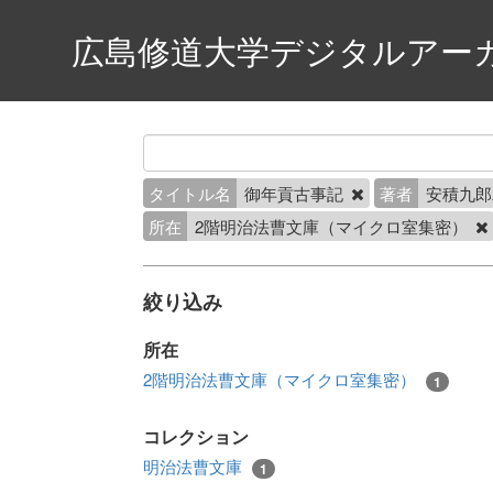
広島修道大学デジタルアー
タイトル名
御年貢古事記
著者
安積九郎
所在
2階明治法曹文庫（マイクロ室集密）
絞り込み
所在
2階明治法曹文庫（マイクロ室集密）
1
コレクション
明治法曹文庫
1