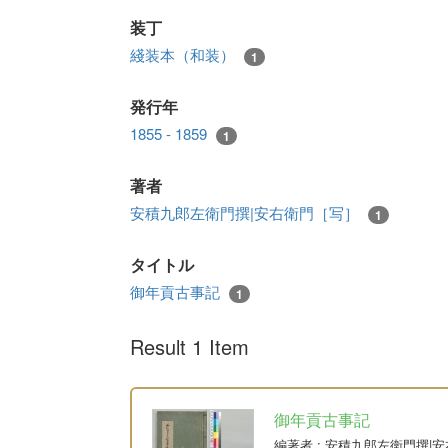
装丁
綫装本（和装）
1
発行年
1855 - 1859
1
著者
安積九郎左衛門撰|安右衛門［写］
1
タイトル
御年貢古事記
1
Result 1 Item
御年貢古事記
編著者
: 安積九郎左衛門撰|