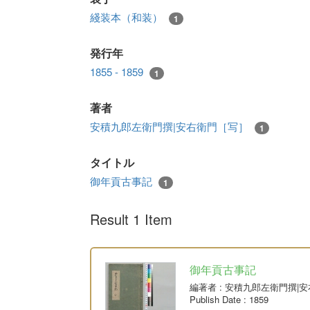
綫装本（和装）
1
発行年
1855 - 1859
1
著者
安積九郎左衛門撰|安右衛門［写］
1
タイトル
御年貢古事記
1
Result 1 Item
御年貢古事記
編著者
: 安積九郎左衛門撰|
Publish Date
: 1859