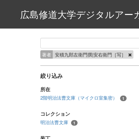
広島修道大学デジタルアー
著者
安積九郎左衛門撰|安右衛門［写］
絞り込み
所在
2階明治法曹文庫（マイクロ室集密）
1
コレクション
明治法曹文庫
1
装丁