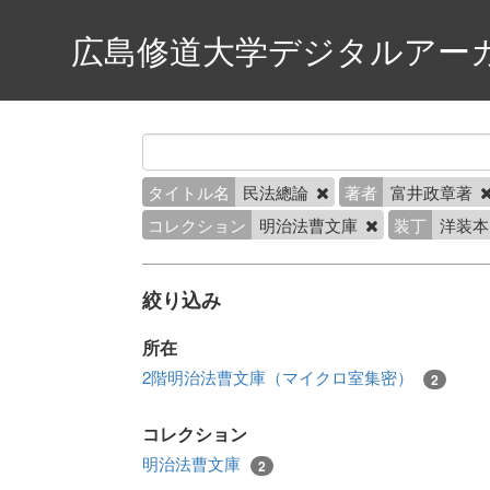
広島修道大学デジタルアー
タイトル名
民法總論
著者
富井政章著
コレクション
明治法曹文庫
装丁
洋装
絞り込み
所在
2階明治法曹文庫（マイクロ室集密）
2
コレクション
明治法曹文庫
2