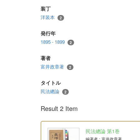
装丁
洋装本
2
発行年
1895 - 1899
2
著者
富井政章著
2
タイトル
民法總論
2
Result 2 Item
民法總論 第1巻
編著者
: 富井政章著