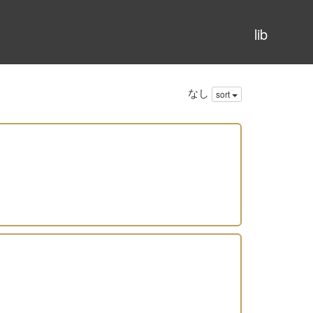
lib
なし
sort