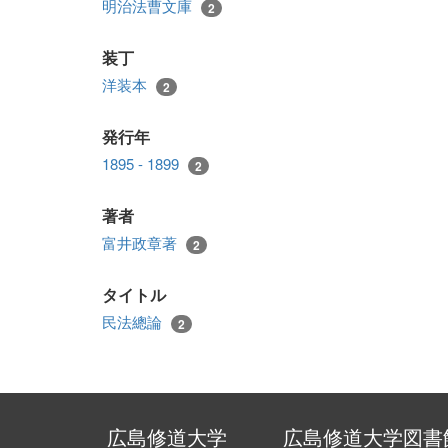
明治法曹文庫
2
装丁
洋装本
2
発行年
1895 - 1899
2
著者
富井政章著
2
タイトル
民法總論
2
広島修道大学
広島修道大学図書