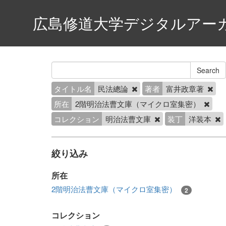
広島修道大学デジタルアー
タイトル名
民法總論
著者
富井政章著
所在
2階明治法曹文庫（マイクロ室集密）
コレクション
明治法曹文庫
装丁
洋装本
絞り込み
所在
2階明治法曹文庫（マイクロ室集密）
2
コレクション