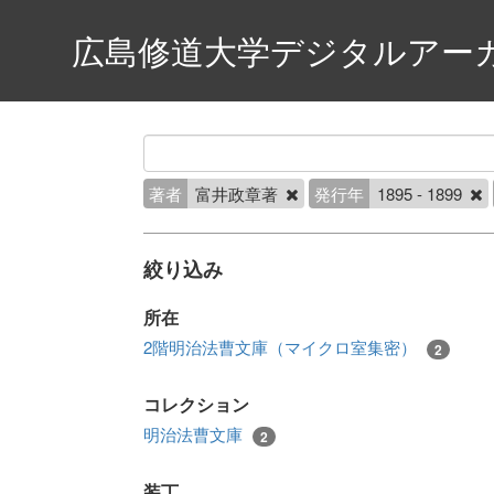
広島修道大学デジタルアー
著者
富井政章著
発行年
1895 - 1899
絞り込み
所在
2階明治法曹文庫（マイクロ室集密）
2
コレクション
明治法曹文庫
2
装丁