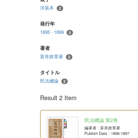
洋装本
2
発行年
1895 - 1899
2
著者
富井政章著
2
タイトル
民法總論
2
Result 2 Item
民法總論 第2巻
編著者
: 富井政章著
Publish Date
: 1896-1897