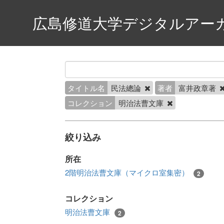
広島修道大学デジタルアー
タイトル名
民法總論
著者
富井政章著
コレクション
明治法曹文庫
絞り込み
所在
2階明治法曹文庫（マイクロ室集密）
2
コレクション
明治法曹文庫
2