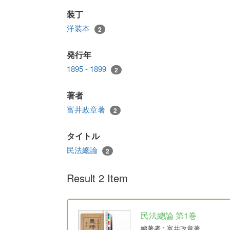
装丁
洋装本
2
発行年
1895 - 1899
2
著者
富井政章著
2
タイトル
民法總論
2
Result 2 Item
民法總論 第1巻
編著者
: 富井政章著