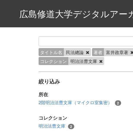
広島修道大学デジタルアー
タイトル名
民法總論
著者
富井政章著
コレクション
明治法曹文庫
絞り込み
所在
2階明治法曹文庫（マイクロ室集密）
2
コレクション
明治法曹文庫
2