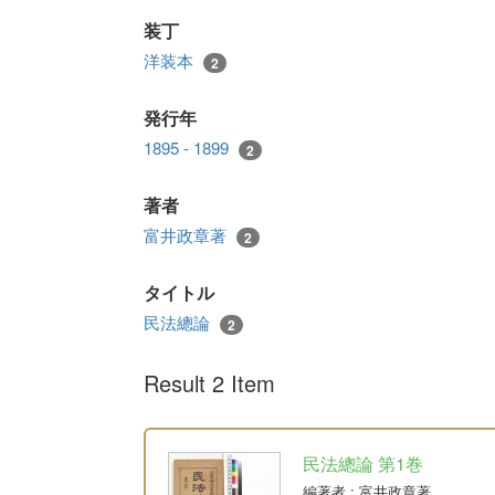
装丁
洋装本
2
発行年
1895 - 1899
2
著者
富井政章著
2
タイトル
民法總論
2
Result 2 Item
民法總論 第1巻
編著者
: 富井政章著