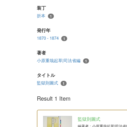
装丁
折本
1
発行年
1870 - 1874
1
著者
小原重哉起草|司法省編
1
タイトル
監獄則圖式
1
Result 1 Item
監獄則圖式
編著者
: 小原重哉起草|司法省