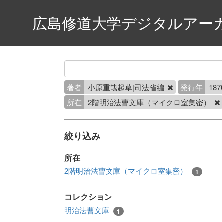
広島修道大学デジタルアー
著者
小原重哉起草|司法省編
発行年
187
所在
2階明治法曹文庫（マイクロ室集密）
絞り込み
所在
2階明治法曹文庫（マイクロ室集密）
1
コレクション
明治法曹文庫
1