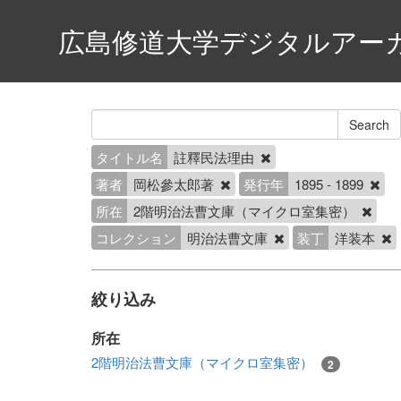
広島修道大学デジタルアー
タイトル名
註釋民法理由
著者
岡松參太郎著
発行年
1895 - 1899
所在
2階明治法曹文庫（マイクロ室集密）
コレクション
明治法曹文庫
装丁
洋装本
絞り込み
所在
2階明治法曹文庫（マイクロ室集密）
2