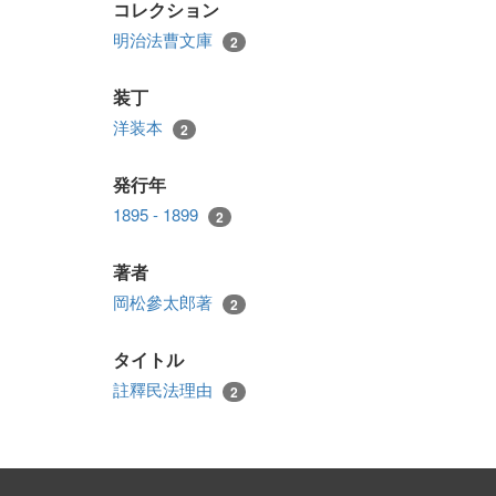
コレクション
明治法曹文庫
2
装丁
洋装本
2
発行年
1895 - 1899
2
著者
岡松參太郎著
2
タイトル
註釋民法理由
2