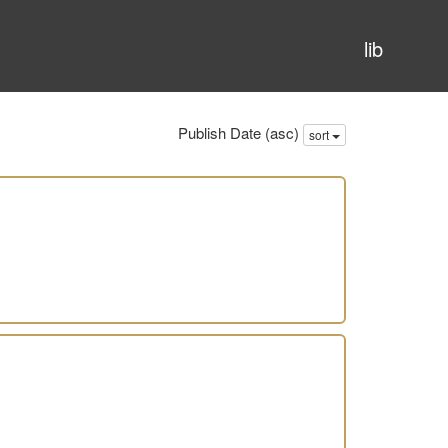
lib
Publish Date (asc)
sort