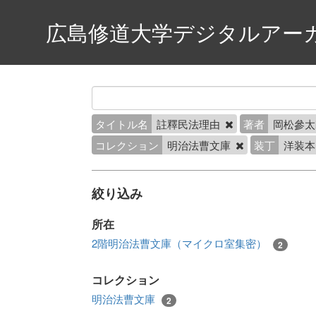
広島修道大学デジタルアー
タイトル名
註釋民法理由
著者
岡松參
コレクション
明治法曹文庫
装丁
洋装
絞り込み
所在
2階明治法曹文庫（マイクロ室集密）
2
コレクション
明治法曹文庫
2