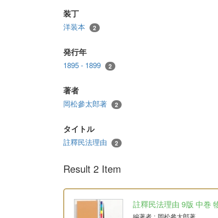
装丁
洋装本
2
発行年
1895 - 1899
2
著者
岡松參太郎著
2
タイトル
註釋民法理由
2
Result 2 Item
註釋民法理由 9版 中巻 
編著者
: 岡松參太郎著