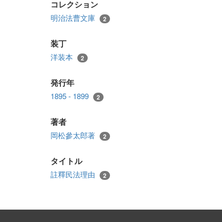
コレクション
明治法曹文庫
2
装丁
洋装本
2
発行年
1895 - 1899
2
著者
岡松參太郎著
2
タイトル
註釋民法理由
2