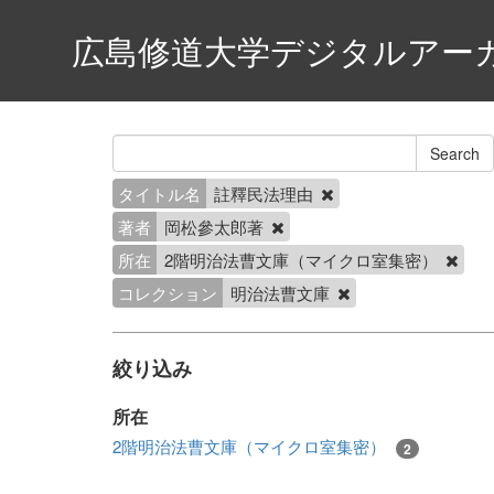
広島修道大学デジタルアー
タイトル名
註釋民法理由
著者
岡松參太郎著
所在
2階明治法曹文庫（マイクロ室集密）
コレクション
明治法曹文庫
絞り込み
所在
2階明治法曹文庫（マイクロ室集密）
2