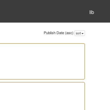
lib
Publish Date (asc)
sort