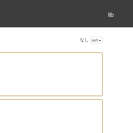
lib
なし
sort