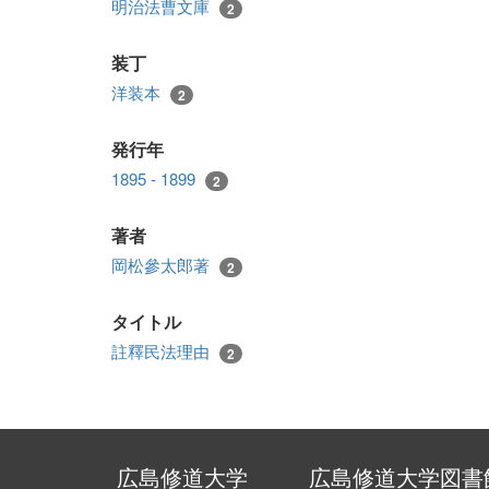
明治法曹文庫
2
装丁
洋装本
2
発行年
1895 - 1899
2
著者
岡松參太郎著
2
タイトル
註釋民法理由
2
広島修道大学
広島修道大学図書