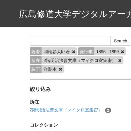
広島修道大学デジタルアー
著者
岡松參太郎著
発行年
1895 - 1899
所在
2階明治法曹文庫（マイクロ室集密）
装丁
洋装本
絞り込み
所在
2階明治法曹文庫（マイクロ室集密）
2
コレクション