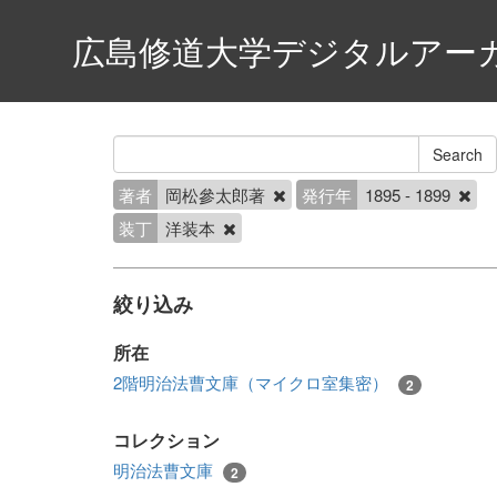
広島修道大学デジタルアー
著者
岡松參太郎著
発行年
1895 - 1899
装丁
洋装本
絞り込み
所在
2階明治法曹文庫（マイクロ室集密）
2
コレクション
明治法曹文庫
2