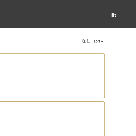
lib
なし
sort