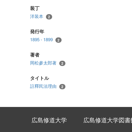
装丁
洋装本
2
発行年
1895 - 1899
2
著者
岡松參太郎著
2
タイトル
註釋民法理由
2
広島修道大学
広島修道大学図書