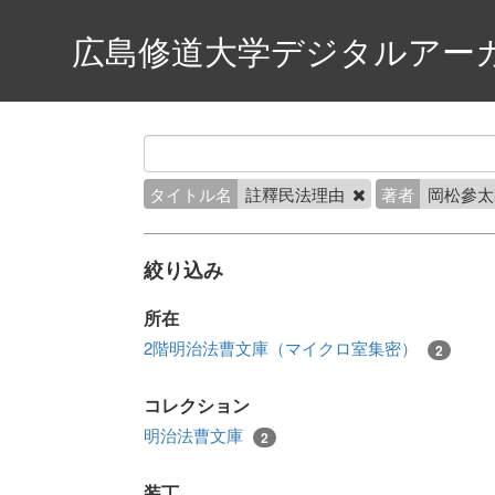
広島修道大学デジタルアー
タイトル名
註釋民法理由
著者
岡松參
絞り込み
所在
2階明治法曹文庫（マイクロ室集密）
2
コレクション
明治法曹文庫
2
装丁