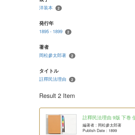
洋装本
2
発行年
1895 - 1899
2
著者
岡松參太郎著
2
タイトル
註釋民法理由
2
Result 2 Item
註釋民法理由 9版 下巻 
編著者
: 岡松參太郎著
Publish Date
: 1899