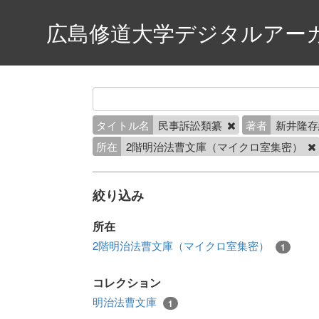
広島修道大学デジタルアー
タイトル名
民事訴訟類纂
著者
新井隆
所在
2階明治法曹文庫（マイクロ室集密）
絞り込み
所在
2階明治法曹文庫（マイクロ室集密）
1
コレクション
明治法曹文庫
1