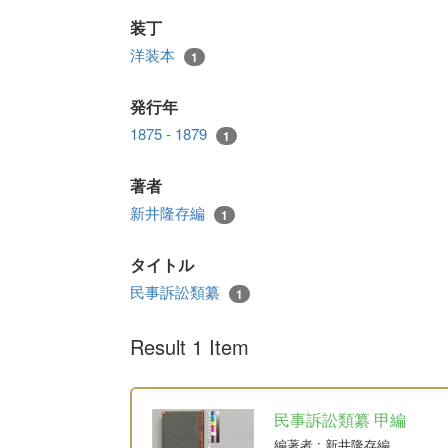
装丁
洋装本
1
発行年
1875 - 1879
1
著者
新井隆存編
1
タイトル
民事訴訟類纂
1
Result 1 Item
民事訴訟類纂 甲編
編著者
: 新井隆存編