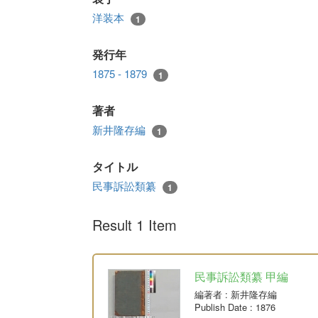
洋装本
1
発行年
1875 - 1879
1
著者
新井隆存編
1
タイトル
民事訴訟類纂
1
Result 1 Item
民事訴訟類纂 甲編
編著者
: 新井隆存編
Publish Date
: 1876