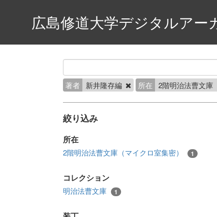
広島修道大学デジタルアー
著者
新井隆存編
所在
2階明治法曹文庫
絞り込み
所在
2階明治法曹文庫（マイクロ室集密）
1
コレクション
明治法曹文庫
1
装丁