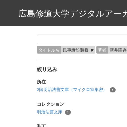
広島修道大学デジタルアー
タイトル名
民事訴訟類纂
著者
新井隆
絞り込み
所在
2階明治法曹文庫（マイクロ室集密）
1
コレクション
明治法曹文庫
1
装丁