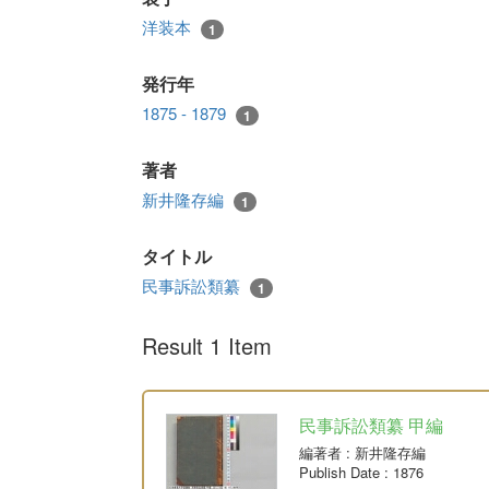
洋装本
1
発行年
1875 - 1879
1
著者
新井隆存編
1
タイトル
民事訴訟類纂
1
Result 1 Item
民事訴訟類纂 甲編
編著者
: 新井隆存編
Publish Date
: 1876