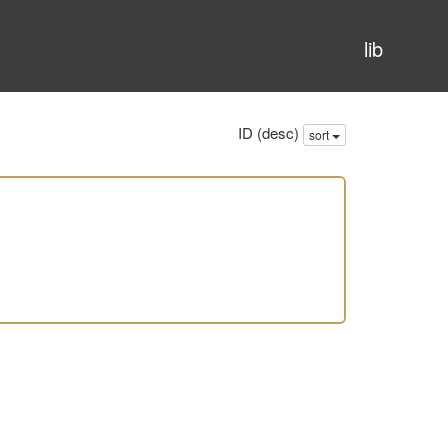
lib
ID (desc)
sort