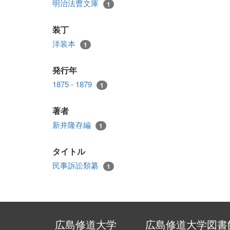
明治法曹文庫
1
装丁
洋装本
1
発行年
1875 - 1879
1
著者
新井隆存編
1
タイトル
民事訴訟類纂
1
広島修道大学
広島修道大学図書