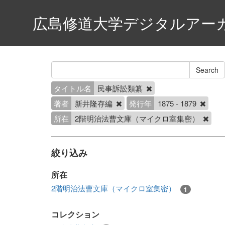
広島修道大学デジタルアー
タイトル名
民事訴訟類纂
著者
新井隆存編
発行年
1875 - 1879
所在
2階明治法曹文庫（マイクロ室集密）
絞り込み
所在
2階明治法曹文庫（マイクロ室集密）
1
コレクション