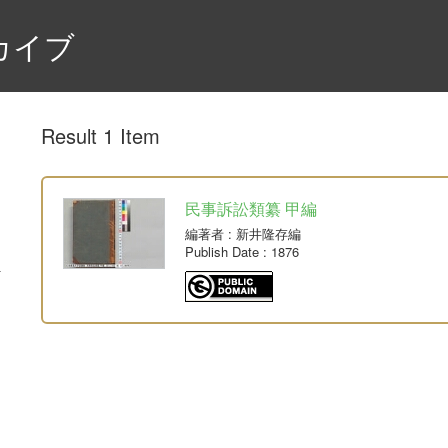
カイブ
Result 1 Item
民事訴訟類纂 甲編
編著者
: 新井隆存編
Publish Date
: 1876