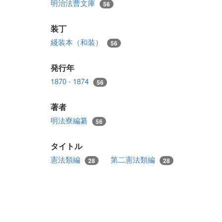
明治法曹文庫
56
装丁
綫装本（和装）
56
発行年
1870 - 1874
56
著者
明法寮編纂
56
タイトル
憲法類編
第二憲法類編
28
28