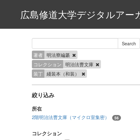
広島修道大学デジタルアー
著者
明法寮編纂
コレクション
明治法曹文庫
装丁
綫装本（和装）
絞り込み
所在
2階明治法曹文庫（マイクロ室集密）
56
コレクション