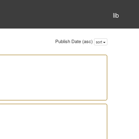
lib
Publish Date (asc)
sort