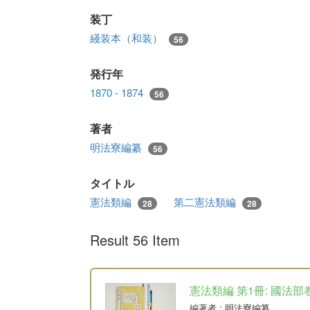
装丁
綫装本（和装）
56
発行年
1870 - 1874
56
著者
明法寮編纂
56
タイトル
憲法類編
第二憲法類編
28
28
Result 56 Item
憲法類編 第1冊: 國法部
編著者
: 明法寮編纂