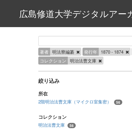
広島修道大学デジタルアー
著者
明法寮編纂
発行年
1870 - 1874
コレクション
明治法曹文庫
絞り込み
所在
2階明治法曹文庫（マイクロ室集密）
56
コレクション
明治法曹文庫
56