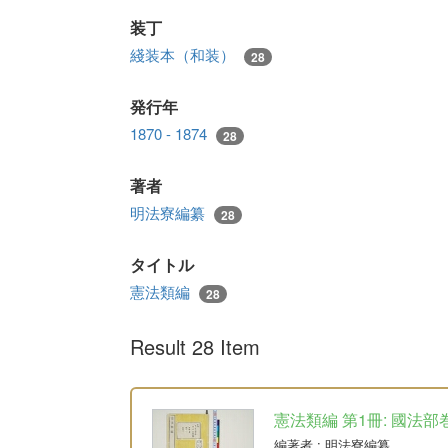
装丁
綫装本（和装）
28
発行年
1870 - 1874
28
著者
明法寮編纂
28
タイトル
憲法類編
28
Result 28 Item
憲法類編 第1冊: 國法部
編著者
: 明法寮編纂