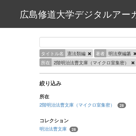
広島修道大学デジタルアー
タイトル名
憲法類編
著者
明法寮編纂
所在
2階明治法曹文庫（マイクロ室集密）
絞り込み
所在
2階明治法曹文庫（マイクロ室集密）
28
コレクション
明治法曹文庫
28