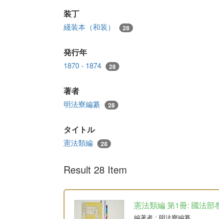
装丁
綫装本（和装）
28
発行年
1870 - 1874
28
著者
明法寮編纂
28
タイトル
憲法類編
28
Result 28 Item
憲法類編 第1冊: 國法部
編著者
: 明法寮編纂