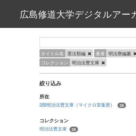
広島修道大学デジタルアー
タイトル名
憲法類編
著者
明法寮編纂
コレクション
明治法曹文庫
絞り込み
所在
2階明治法曹文庫（マイクロ室集密）
28
コレクション
明治法曹文庫
28