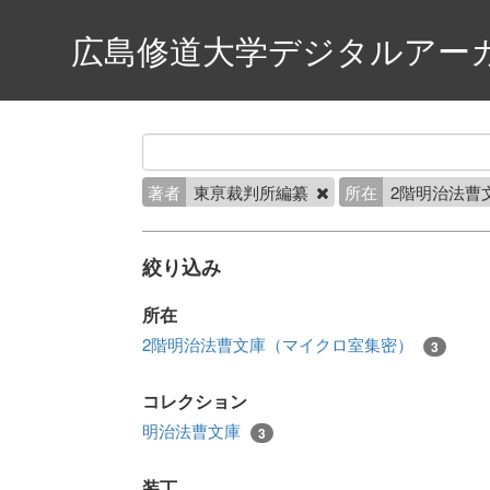
広島修道大学デジタルアー
著者
東亰裁判所編纂
所在
2階明治法曹
絞り込み
所在
2階明治法曹文庫（マイクロ室集密）
3
コレクション
明治法曹文庫
3
装丁