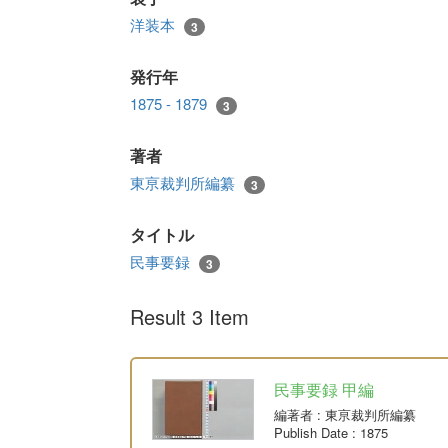
洋装本
3
発行年
1875 - 1879
3
著者
東亰裁判所編纂
3
タイトル
民事要録
3
Result 3 Item
民事要録 甲編
編著者
: 東亰裁判所編纂
Publish Date
: 1875