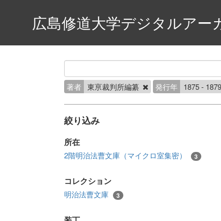
広島修道大学デジタルアー
著者
東亰裁判所編纂
発行年
1875 - 187
絞り込み
所在
2階明治法曹文庫（マイクロ室集密）
3
コレクション
明治法曹文庫
3
装丁