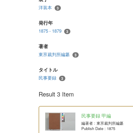
洋装本
3
発行年
1875 - 1879
3
著者
東亰裁判所編纂
3
タイトル
民事要録
3
Result 3 Item
民事要録 甲編
編著者
: 東亰裁判所編纂
Publish Date
: 1875