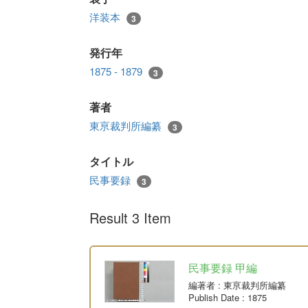
洋装本
3
発行年
1875 - 1879
3
著者
東亰裁判所編纂
3
タイトル
民事要録
3
Result 3 Item
民事要録 甲編
編著者
: 東亰裁判所編纂
Publish Date
: 1875