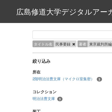
広島修道大学デジタルアー
タイトル名
民事要録
著者
東亰裁判所
絞り込み
所在
2階明治法曹文庫（マイクロ室集密）
3
コレクション
明治法曹文庫
3
装丁