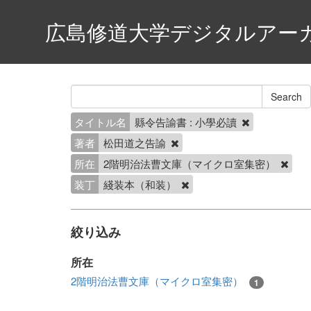
広島修道大学デジタルアー
タイトル名
縣令告諭書 : 小學必讀
著者
松田道之告諭
所在
2階明治法曹文庫（マイクロ室集密）
装丁
綫装本（和装）
絞り込み
所在
2階明治法曹文庫（マイクロ室集密）
1