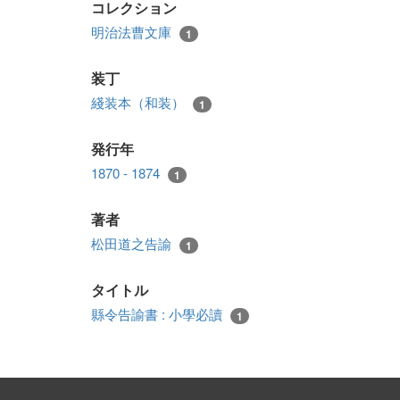
コレクション
明治法曹文庫
1
装丁
綫装本（和装）
1
発行年
1870 - 1874
1
著者
松田道之告諭
1
タイトル
縣令告諭書 : 小學必讀
1