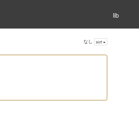
lib
なし
sort