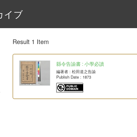
カイブ
Result 1 Item
縣令告諭書 : 小學必讀
編著者
: 松田道之告諭
Publish Date
: 1873