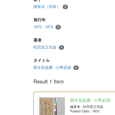
綫装本（和装）
1
発行年
1870 - 1874
1
著者
松田道之告諭
1
タイトル
縣令告諭書 : 小學必讀
1
Result 1 Item
縣令告諭書 : 小學必讀
編著者
: 松田道之告諭
Publish Date
: 1873