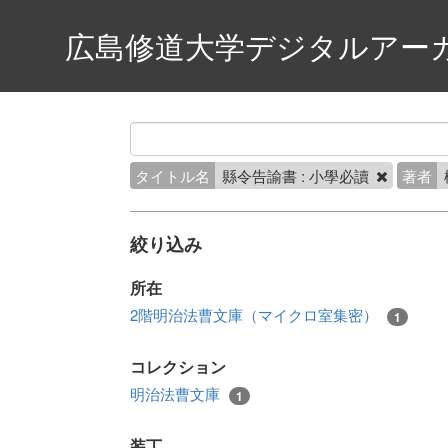
広島修道大学デジタルアー
タイトル名
縣令告諭書 : 小學必讀
著者
絞り込み
所在
2階明治法曹文庫（マイクロ室集密）
1
コレクション
明治法曹文庫
1
装丁