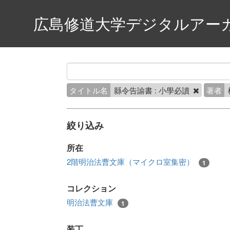
広島修道大学デジタルアー
タイトル名
縣令告諭書 : 小學必讀
著者
絞り込み
所在
2階明治法曹文庫（マイクロ室集密）
1
コレクション
明治法曹文庫
1
装丁