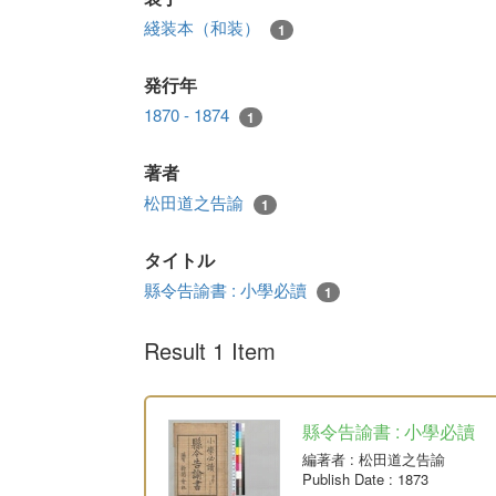
綫装本（和装）
1
発行年
1870 - 1874
1
著者
松田道之告諭
1
タイトル
縣令告諭書 : 小學必讀
1
Result 1 Item
縣令告諭書 : 小學必讀
編著者
: 松田道之告諭
Publish Date
: 1873