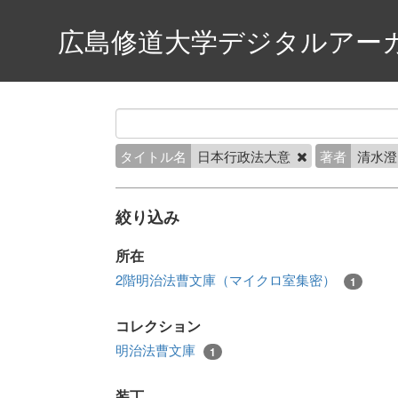
広島修道大学デジタルアー
タイトル名
日本行政法大意
著者
清水
絞り込み
所在
2階明治法曹文庫（マイクロ室集密）
1
コレクション
明治法曹文庫
1
装丁