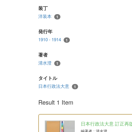
装丁
洋装本
1
発行年
1910 - 1914
1
著者
清水澄
1
タイトル
日本行政法大意
1
Result 1 Item
日本行政法大意 訂正再
編著者
: 清水澄