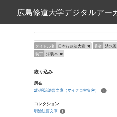
広島修道大学デジタルアー
タイトル名
日本行政法大意
著者
清水
装丁
洋装本
絞り込み
所在
2階明治法曹文庫（マイクロ室集密）
1
コレクション
明治法曹文庫
1