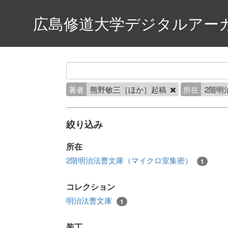
広島修道大学デジタルアー
著者
熊野敏三［ほか］起稿
所在
2階明
絞り込み
所在
2階明治法曹文庫（マイクロ室集密）
1
コレクション
明治法曹文庫
1
装丁