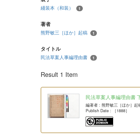
綫装本（和装）
1
著者
熊野敏三［ほか］起稿
1
タイトル
民法草案人事編理由書
1
Result 1 Item
民法草案人事編理由書 
編著者
: 熊野敏三［ほか］起
Publish Date
: ［1888］