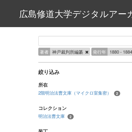
広島修道大学デジタルアー
著者
神戸裁判所編纂
発行年
1880 - 188
絞り込み
所在
2階明治法曹文庫（マイクロ室集密）
2
コレクション
明治法曹文庫
2
装丁