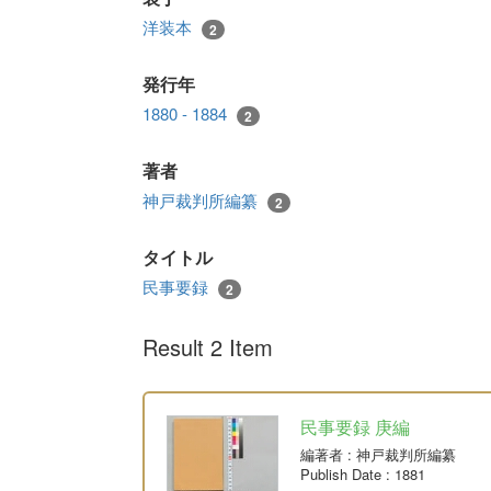
洋装本
2
発行年
1880 - 1884
2
著者
神戸裁判所編纂
2
タイトル
民事要録
2
Result 2 Item
民事要録 庚編
編著者
: 神戸裁判所編纂
Publish Date
: 1881